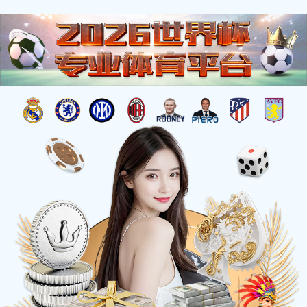
注册入口
MK官方端网站登录入口