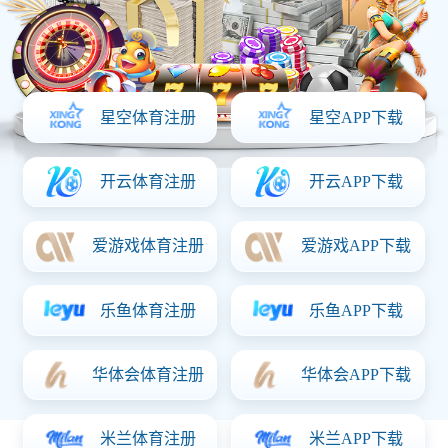
—— 比赛数据从这里开
始
覆盖实时赛事、专业数据、高清视频，
MK官方端
网站登录入口APP
与网页版为您提供便捷的体育
服务。
APP下载
网页版入口
为什么选择 MK官方端网站登录入口？
用心服务 · 细节决定体验