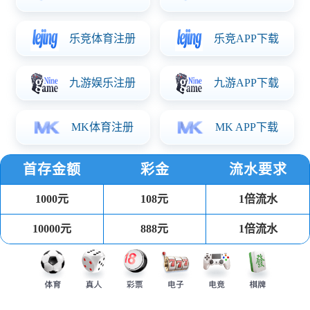
平台稳定流畅
借助全球多节点部署与智能调度机制，MK
官方端网站登录入口 实现高并发条件下依然
保持流畅体验。热门赛事期间依旧顺畅无
阻，保障您不错过任何精彩瞬间。
多元活动回馈
平台定期推出签到抽奖、赛事参与奖励、节
日礼包等多样化用户激励，提升参与感与平
台活跃度，打造更有温度的服务体系。