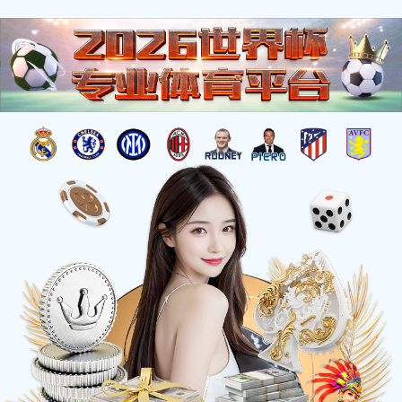
注册入口
MK官方端网站登录入口